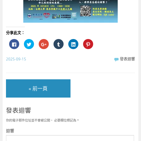
分享此文：
按
分
按
分
分
分
一
享
一
享
享
享
下
到
下
到
到
到
以
T
以
T
L
P
分
w
分
u
i
i
2025-09-15
發表迴響
享
i
享
m
n
n
至
t
到
b
k
t
F
t
G
l
e
e
a
e
o
r
d
r
c
r
o
(
I
e
e
(
g
在
n
s
b
在
l
新
(
t
« 前一頁
o
新
e
視
在
(
o
視
+
窗
新
在
k
窗
(
中
視
新
(
中
在
開
窗
視
在
開
新
啟
中
窗
新
啟
視
)
開
中
發表迴響
視
)
窗
啟
開
窗
中
)
啟
中
開
)
你的電子郵件位址並不會被公開。
必要欄位標記為
*
開
啟
啟
)
)
迴響