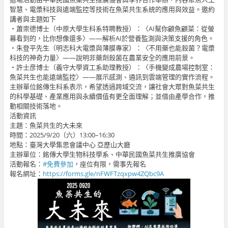
智慧、電漿科技與遠端監控等技術在魚菜共生系統的應用與效益。邀約
講者與主題如下
・蕭崇德博士（中原大學生科系特聘教授）：〈AI幫你顧魚顧菜：從螢
幕看到的，比你想像還多〉——解析AI於營養監測與決策支援的角色。
・朱登平先生（明志科大電漿與薄膜專家）：〈不用藥也能殺菌？電漿
科技的神奇力量〉——說明非藥劑殺菌在農業安全的應用前景。
・許士彦博士（義守大學資工系助理教授）：〈手機變成農場控制室：
魚菜共生也能遠端監控〉——展示感測、通訊到雲端管理的實作流程。
主辦單位銘傳生科系表示，希望透過跨域交流，讓社會大眾對魚菜共生
的科學基礎、產業應用與永續價值有更全面理解；並借由產學合作，推
動相關技術落地。
活動資訊
主題：魚菜共生的大未來
時間：2025/9/20（六）13:00–16:30
地點：臺灣大學集思會議中心 亞歷山大廳
主辦單位：銘傳大學生物科技學系、中華民國魚菜共生推廣協會
活動報名：
#免費參加
，座位有限，需事先報名
報名網址：
https://forms.gle/nFWFTzqxpw4ZQbc9A