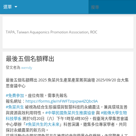
選單
中華民國魚菜共生推廣協會
TAPA, Taiwan Aquaponics Promotion Association, ROC
最後五個名額釋出
發文者為
wendy
最後五個名額釋出 2025 魚菜共生產業產業菁英論壇 2025/09/20 台大集
思會議中心
#免費參加
，座位有限，需事先報名
報名網址：
https://forms.gle/nFWFTzqxpw4ZQbc9A
#魚菜共生
被視為結合生態循環與智慧科技的永續農法，兼具環境友善
與資源高效利用特性。
#中華民國魚菜共生推廣協會
與
#銘傳大學生物
科技學系
將於9月20日（六）下午1時至4時30分，假臺灣大學集思會議
中心舉辦「
#魚菜共生的大未來
」科普演講，邀集多位專家學者，共同
探討永續農業的新方向。
這場活動由中華民國魚菜共生推廣協會與學界合作舉辦，內容聚焦人工