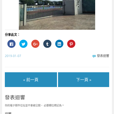
分享此文：
按
分
按
分
分
分
一
享
一
享
享
享
下
到
下
到
到
到
以
T
以
T
L
P
分
w
分
u
i
i
2019-01-07
發表迴響
享
i
享
m
n
n
至
t
到
b
k
t
F
t
G
l
e
e
a
e
o
r
d
r
c
r
o
(
I
e
e
(
g
在
n
s
b
在
l
新
(
t
« 前一頁
下一頁 »
o
新
e
視
在
(
o
視
+
窗
新
在
k
窗
(
中
視
新
(
中
在
開
窗
視
在
開
新
啟
中
窗
新
啟
視
)
開
中
發表迴響
視
)
窗
啟
開
窗
中
)
啟
中
開
)
你的電子郵件位址並不會被公開。
必要欄位標記為
*
開
啟
啟
)
)
迴響