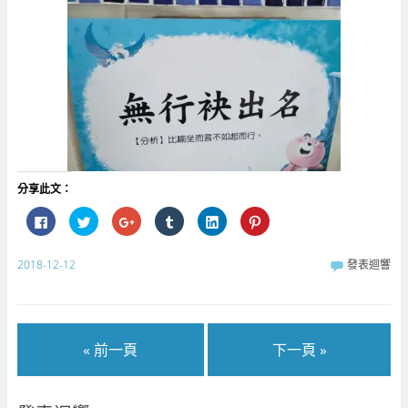
分享此文：
按
分
按
分
分
分
一
享
一
享
享
享
下
到
下
到
到
到
以
T
以
T
L
P
分
w
分
u
i
i
2018-12-12
發表迴響
享
i
享
m
n
n
至
t
到
b
k
t
F
t
G
l
e
e
a
e
o
r
d
r
c
r
o
(
I
e
e
(
g
在
n
s
b
在
l
新
(
t
« 前一頁
下一頁 »
o
新
e
視
在
(
o
視
+
窗
新
在
k
窗
(
中
視
新
(
中
在
開
窗
視
在
開
新
啟
中
窗
新
啟
視
)
開
中