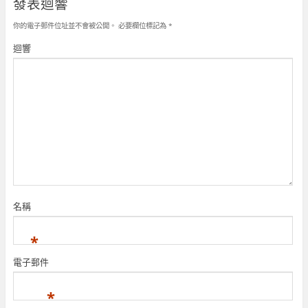
發表迴響
視
)
窗
啟
開
窗
中
)
啟
中
開
)
你的電子郵件位址並不會被公開。
必要欄位標記為
*
開
啟
啟
)
)
迴響
名稱
*
電子郵件
*