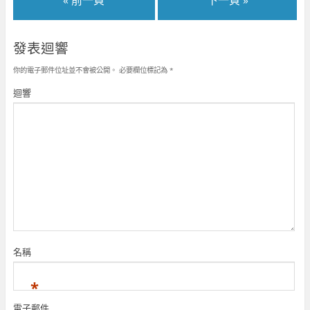
o
視
+
窗
新
在
k
窗
(
中
視
新
(
中
在
開
窗
視
在
開
新
啟
中
窗
新
啟
視
)
開
中
發表迴響
視
)
窗
啟
開
窗
中
)
啟
中
開
)
你的電子郵件位址並不會被公開。
必要欄位標記為
*
開
啟
啟
)
)
迴響
名稱
*
電子郵件