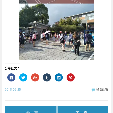
分享此文：
按
分
按
分
分
分
一
享
一
享
享
享
下
到
下
到
到
到
以
T
以
T
L
P
分
w
分
u
i
i
2018-09-25
發表迴響
享
i
享
m
n
n
至
t
到
b
k
t
F
t
G
l
e
e
a
e
o
r
d
r
c
r
o
(
I
e
e
(
g
在
n
s
b
在
l
新
(
t
« 前一頁
下一頁 »
o
新
e
視
在
(