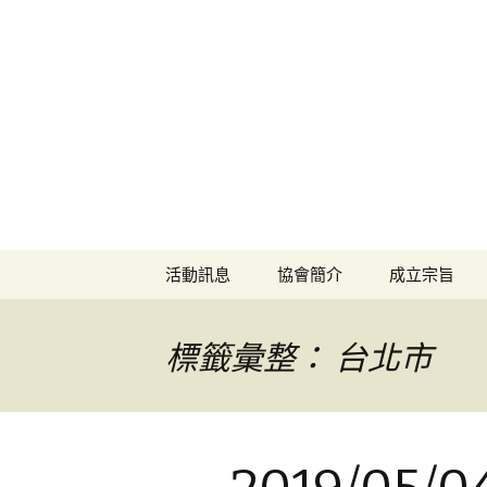
中華民國
TAPA, Taiwan Aquaponics Promo
跳
活動訊息
協會簡介
成立宗旨
至
內
容
標籤彙整： 台北市
區